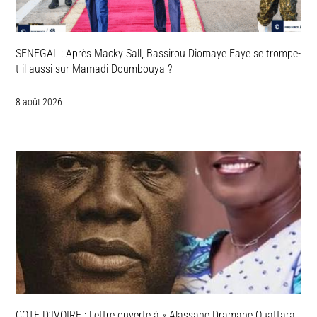
SENEGAL : Après Macky Sall, Bassirou Diomaye Faye se trompe-
t-il aussi sur Mamadi Doumbouya ?
8 août 2026
COTE D’IVOIRE : Lettre ouverte à « Alassane Dramane Ouattara,