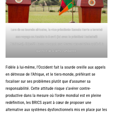
Lors de sa tournée africaine, la vice-présidente Kamala Harris a terminé
son voyage en Zambie le 3 avril (ici avec le président Hachaindé
Hichilema). Objectif : lancer un appel pour trouver une solution rapide à la
question de la dette zambienne.
Fidèle à lui-même, l’Occident fait la sourde oreille aux appels
en détresse de l’Afrique, et le tiers-monde, préférant se
focaliser sur ses problèmes plutôt que d’assumer sa
responsabilité. Cette attitude risque s’avérer contre-
productive dans la mesure où l’ordre mondial est en pleine
redéfinition, les BRICS ayant à cœur de proposer une
alternative aux systèmes dysfonctionnels mis en place par les