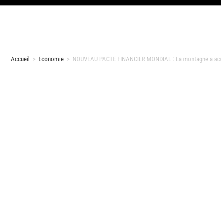
Accueil
>
Economie
>
NOUVEAU PACTE FINANCIER MONDIAL : La montagne a accou