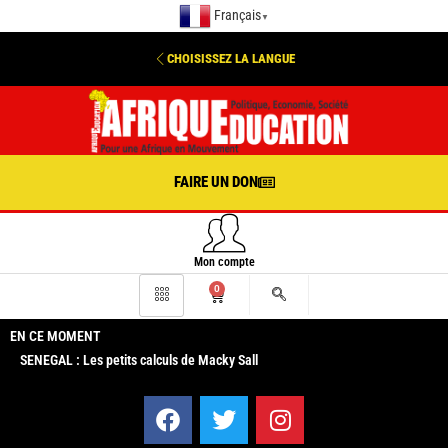
Français
▼
CHOISISSEZ LA LANGUE
FAIRE UN DON
Mon compte
0
EN CE MOMENT
SENEGAL : Les petits calculs de Macky Sall