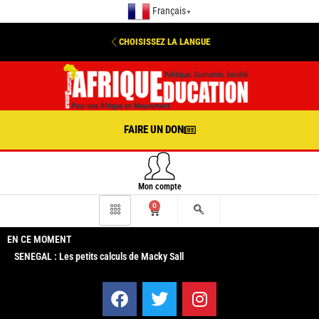
Français
▼
CHOISISSEZ LA LANGUE
FAIRE UN DON
Mon compte
0
EN CE MOMENT
SENEGAL : Les petits calculs de Macky Sall