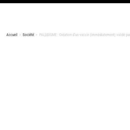
Accueil
>
Société
>
PALUDISME : Création d’un vaccin (immédiatement) validé pa