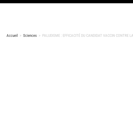
Accueil
>
Sciences
>
PALUDISME : EFFICACITÉ DU CANDIDAT VACCIN CONTRE L