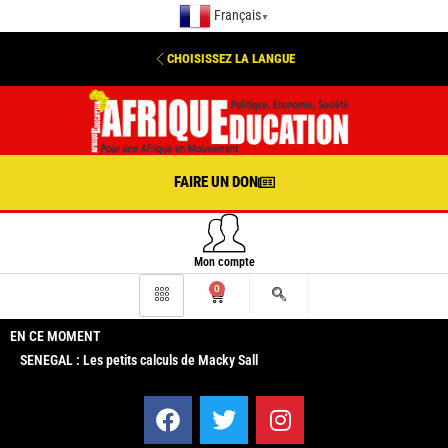
Français
▼
CHOISISSEZ LA LANGUE
FAIRE UN DON
Mon compte
0
EN CE MOMENT
SENEGAL : Les petits calculs de Macky Sall