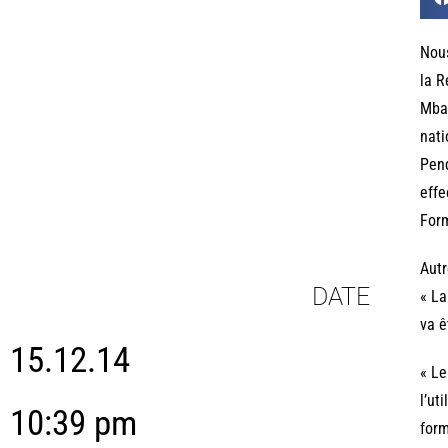
Nous
la R
Mbaé
nati
Pend
effe
Form
Autr
DATE
« La
va ê
15.12.14
« Le
l’ut
10:39 pm
form