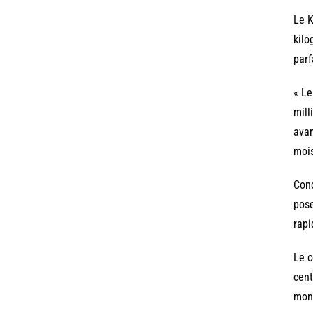
Le K
kilo
parf
« Le
mill
avan
mois
Conc
pose
rapi
Le c
cent
mont