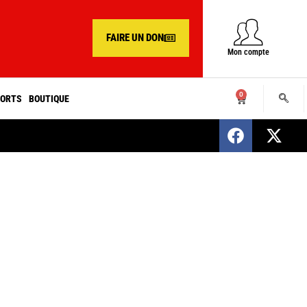
FAIRE UN DON
Mon compte
0
ORTS
BOUTIQUE
SENEGAL : Nomination d’un nouveau présiden