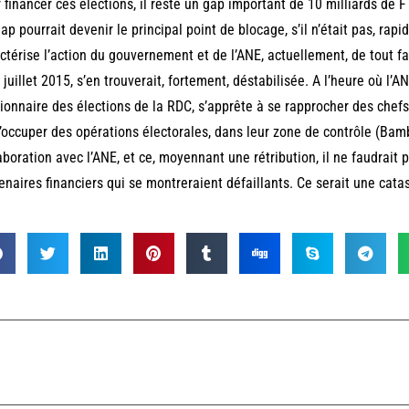
 financer ces élections, il reste un gap important de 10 milliards de F
ap pourrait devenir le principal point de blocage, s’il n’était pas, ra
ctérise l’action du gouvernement et de l’ANE, actuellement, de tout fai
- juillet 2015, s’en trouverait, fortement, déstabilisée. A l’heure où l’A
ionnaire des élections de la RDC, s’apprête à se rapprocher des chefs
’occuper des opérations électorales, dans leur zone de contrôle (Bambar
aboration avec l’ANE, et ce, moyennant une rétribution, il ne faudrait
enaires financiers qui se montreraient défaillants. Ce serait une cata