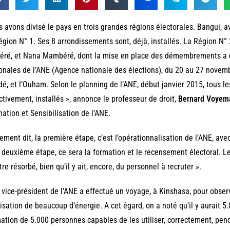
 avons divisé le pays en trois grandes régions électorales. Bangui, 
égion N° 1. Ses 8 arrondissements sont, déjà, installés. La Région N
ré, et Nana Mambéré, dont la mise en place des démembrements a ét
onales de l’ANE (Agence nationale des élections), du 20 au 27 nove
é, et l’Ouham. Selon le planning de l’ANE, début janvier 2015, tous
ctivement, installés », annonce le professeur de droit,
Bernard Voyem
ation et Sensibilisation de l’ANE.
ement dit, la première étape, c’est l’opérationnalisation de l’ANE, avec
 deuxième étape, ce sera la formation et le recensement électoral. L
tre résorbé, bien qu’il y ait, encore, du personnel à recruter ».
 vice-président de l’ANE a effectué un voyage, à Kinshasa, pour obser
ilisation de beaucoup d’énergie. A cet égard, on a noté qu’il y aurait 5
ation de 5.000 personnes capables de les utiliser, correctement, pend