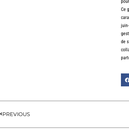
pour
Ce g
cara
juin
gest
de s
coll
part
PREVIOUS