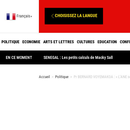
CHOISISSEZ LA LANGUE
Français
▼
POLITIQUE
ECONOMIE
ARTS ET LETTRES
CULTURES
EDUCATION
CONF
EN CE MOMENT
SENEGAL : Les petits calculs de Macky Sall
Accueil
>
Politique
>
Pr BERNARD VOYEMAKOA : « L’ANE sera