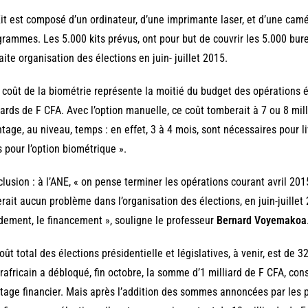
it est composé d’un ordinateur, d’une imprimante laser, et d’une camé
grammes. Les 5.000 kits prévus, ont pour but de couvrir les 5.000 bu
aite organisation des élections en juin- juillet 2015.
 coût de la biométrie représente la moitié du budget des opérations él
iards de F CFA. Avec l’option manuelle, ce coût tomberait à 7 ou 8 mil
tage, au niveau, temps : en effet, 3 à 4 mois, sont nécessaires pour l
 pour l’option biométrique ».
lusion : à l’ANE, « on pense terminer les opérations courant avril 201
rait aucun problème dans l’organisation des élections, en juin-juillet 
dement, le financement », souligne le professeur
Bernard Voyemakoa
oût total des élections présidentielle et législatives, à venir, est de
rafricain a débloqué, fin octobre, la somme d’1 milliard de F CFA, con
age financier. Mais après l’addition des sommes annoncées par les 