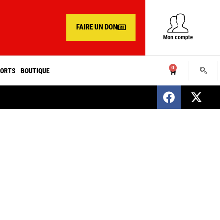
FAIRE UN DON
Mon compte
0
ORTS
BOUTIQUE
SENEGAL : Nomination d’un nouveau présiden