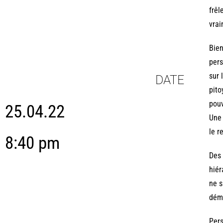
frêl
vrai
Bien
pers
sur 
DATE
pito
pouv
25.04.22
Une 
le r
8:40 pm
Des 
hiér
ne s
démo
Pers