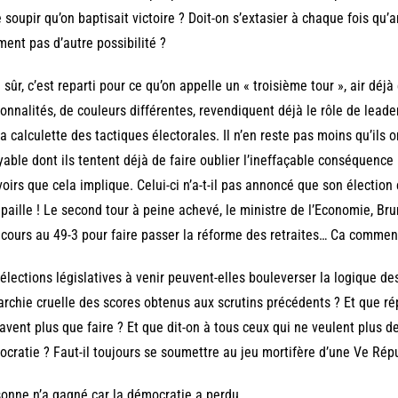
e soupir qu’on baptisait victoire ? Doit-on s’extasier à chaque fois qu’
ment pas d’autre possibilité ?
 sûr, c’est reparti pour ce qu’on appelle un « troisième tour », air déjà
onnalités, de couleurs différentes, revendiquent déjà le rôle de leader
la calculette des tactiques électorales. Il n’en reste pas moins qu’il
yable dont ils tentent déjà de faire oublier l’ineffaçable conséquence 
oirs que cela implique. Celui-ci n’a-t-il pas annoncé que son élection
paille ! Le second tour à peine achevé, le ministre de l’Economie, Bru
ecours au 49-3 pour faire passer la réforme des retraites… Ca commen
élections législatives à venir peuvent-elles bouleverser la logique des
archie cruelle des scores obtenus aux scrutins précédents ? Et que ré
avent plus que faire ? Et que dit-on à tous ceux qui ne veulent plus d
cratie ? Faut-il toujours se soumettre au jeu mortifère d’une Ve Ré
onne n’a gagné car la démocratie a perdu.