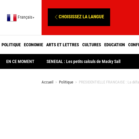
CHOISISSEZ LA LANGUE
Français
▼
POLITIQUE
ECONOMIE
ARTS ET LETTRES
CULTURES
EDUCATION
CONF
EN CE MOMENT
SENEGAL : Les petits calculs de Macky Sall
Accueil
>
Politique
>
PRESIDENTIELLE FRANCAISE : La défai