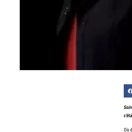
Soir
c’ét
Où é