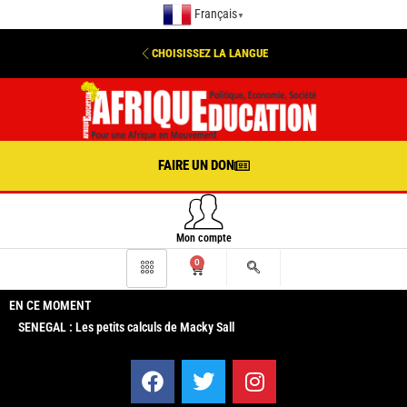
Français
▼
CHOISISSEZ LA LANGUE
FAIRE UN DON
Mon compte
0
EN CE MOMENT
SENEGAL : Les petits calculs de Macky Sall