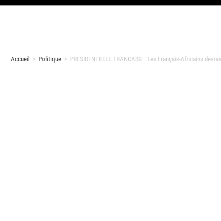
Accueil
>
Politique
>
PRESIDENTIELLE FRANCAISE : Les Français-Africains devraie