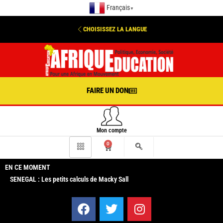
Français
▼
CHOISISSEZ LA LANGUE
FAIRE UN DON
Mon compte
0
EN CE MOMENT
SENEGAL : Les petits calculs de Macky Sall