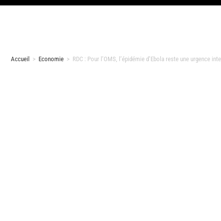
Accueil
>
Economie
>
RDC : Pour l’OMS, l’épidémie d’Ebola reste une urgence int