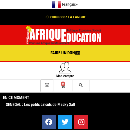
Français
▼
CHOISISSEZ LA LANGUE
FAIRE UN DON
Mon compte
0
EN CE MOMENT
SENEGAL : Les petits calculs de Macky Sall