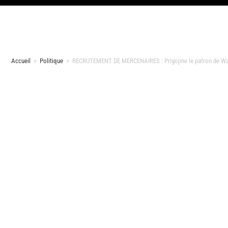
Accueil
>
Politique
>
RECRUTEMENT DE MERCENAIRES : Prigojine le patron de Wagner