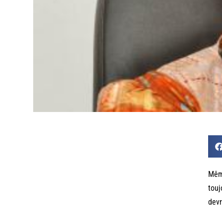
Même
touj
devr