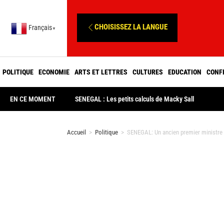
CHOISISSEZ LA LANGUE
Français
▼
POLITIQUE
ECONOMIE
ARTS ET LETTRES
CULTURES
EDUCATION
CONF
EN CE MOMENT
SENEGAL : Les petits calculs de Macky Sall
Accueil
>
Politique
>
SENEGAL: Un ancien premier ministre 