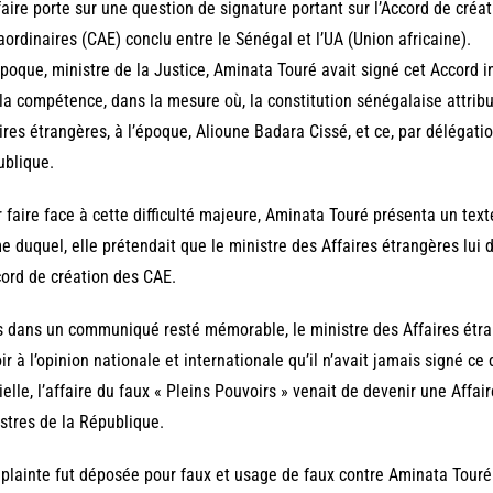
faire porte sur une question de signature portant sur l’Accord de cré
aordinaires (CAE) conclu entre le Sénégal et l’UA (Union africaine).
époque, ministre de la Justice, Aminata Touré avait signé cet Accord in
la compétence, dans la mesure où, la constitution sénégalaise attrib
ires étrangères, à l’époque, Alioune Badara Cissé, et ce, par délégati
blique.
 faire face à cette difficulté majeure, Aminata Touré présenta un texte 
e duquel, elle prétendait que le ministre des Affaires étrangères lui 
cord de création des CAE.
 dans un communiqué resté mémorable, le ministre des Affaires étran
ir à l’opinion nationale et internationale qu’il n’avait jamais signé c
cielle, l’affaire du faux « Pleins Pouvoirs » venait de devenir une Affa
stres de la République.
plainte fut déposée pour faux et usage de faux contre Aminata Touré.