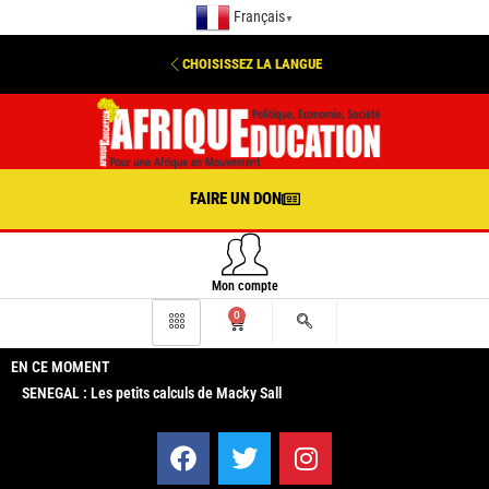
Français
▼
CHOISISSEZ LA LANGUE
FAIRE UN DON
Mon compte
0
EN CE MOMENT
SENEGAL : Les petits calculs de Macky Sall