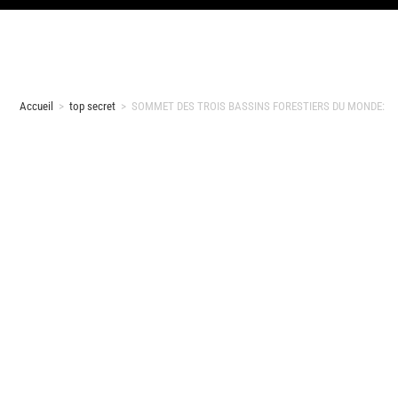
Accueil
>
top secret
>
SOMMET DES TROIS BASSINS FORESTIERS DU MONDE: