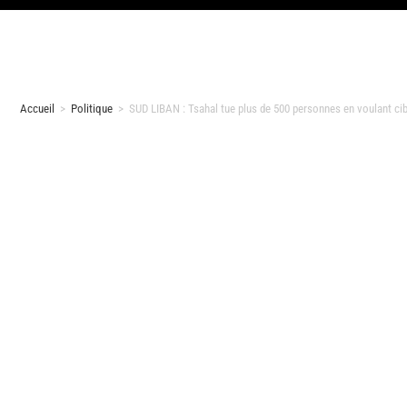
Accueil
>
Politique
>
SUD LIBAN : Tsahal tue plus de 500 personnes en voulant cib