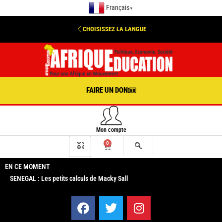
Français
▼
CHOISISSEZ LA LANGUE
FAIRE UN DON
Mon compte
0
EN CE MOMENT
SENEGAL : Les petits calculs de Macky Sall