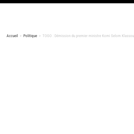
Accueil
>
Politique
>
TOGO : Démission du premier ministre Komi Selom Klassou