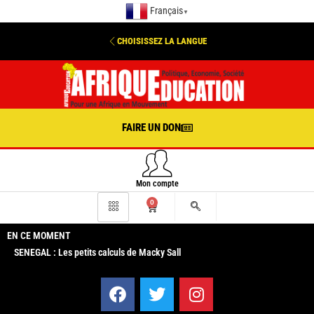
Français
▼
CHOISISSEZ LA LANGUE
FAIRE UN DON
Mon compte
0
EN CE MOMENT
SENEGAL : Les petits calculs de Macky Sall