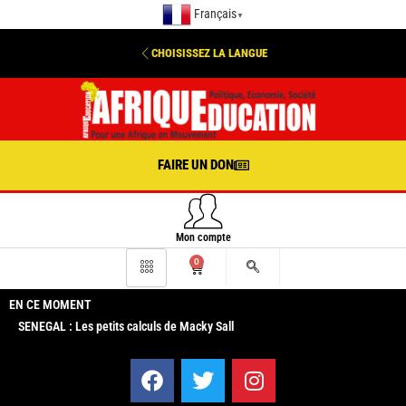
Français
▼
CHOISISSEZ LA LANGUE
FAIRE UN DON
Mon compte
0
EN CE MOMENT
SENEGAL : Les petits calculs de Macky Sall