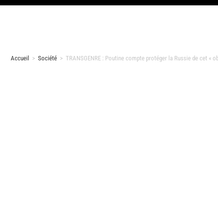
Accueil
>
Société
>
TRANSGENRE : Poutine compte protéger la Russie de cet « o