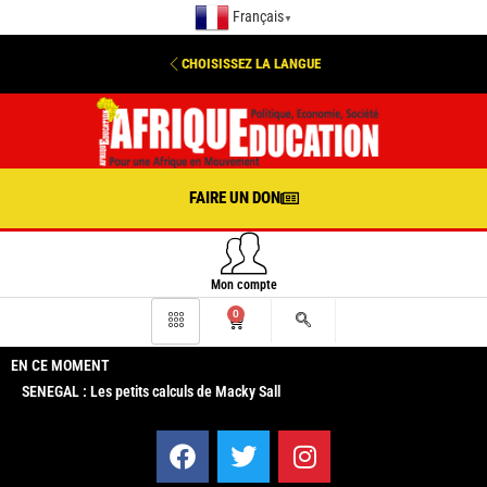
Français
▼
CHOISISSEZ LA LANGUE
FAIRE UN DON
Mon compte
0
EN CE MOMENT
SENEGAL : Les petits calculs de Macky Sall