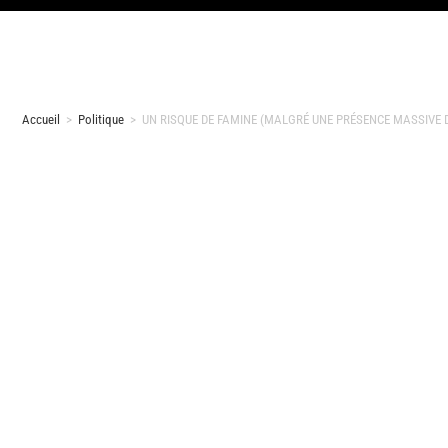
Accueil
>
Politique
>
UN RISQUE DE FAMINE (MALGRÉ UNE PRÉSENCE MASSIVE