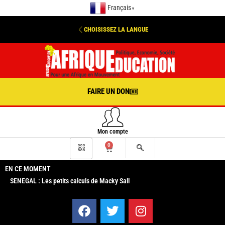
Français
▼
CHOISISSEZ LA LANGUE
FAIRE UN DON
Mon compte
0
EN CE MOMENT
SENEGAL : Les petits calculs de Macky Sall