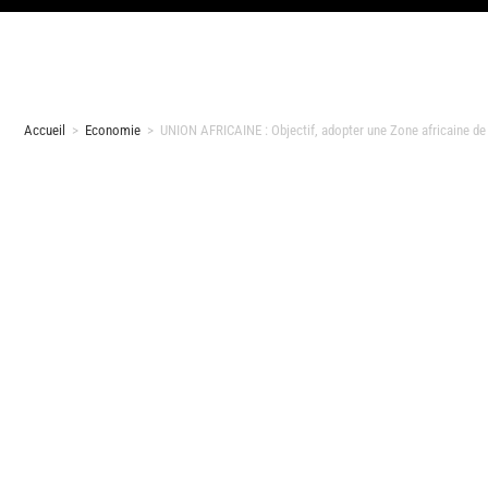
Accueil
>
Economie
>
UNION AFRICAINE : Objectif, adopter une Zone africaine de