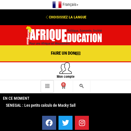
Français
▼
CHOISISSEZ LA LANGUE
FAIRE UN DON
Mon compte
0
EN CE MOMENT
SENEGAL : Les petits calculs de Macky Sall