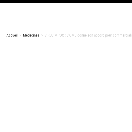
Accueil
>
Médecines
>
VIRUS MPOX : L’OMS donne son accord pour commercialise