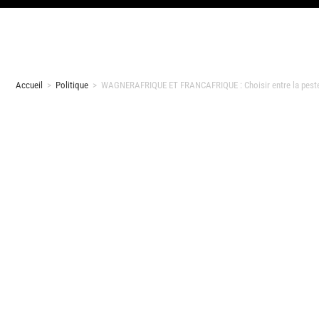
Accueil
>
Politique
>
WAGNERAFRIQUE ET FRANCAFRIQUE : Choisir entre la peste 