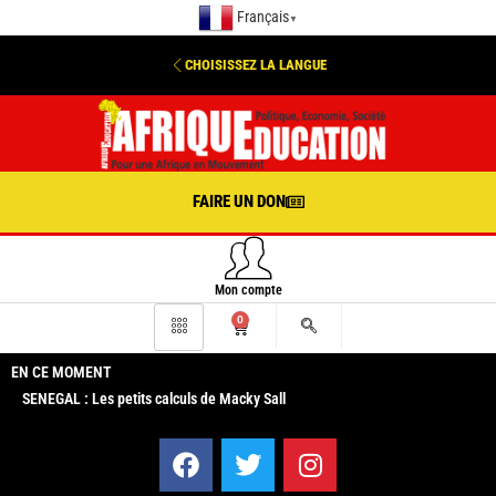
Français
▼
CHOISISSEZ LA LANGUE
FAIRE UN DON
Mon compte
0
EN CE MOMENT
SENEGAL : Les petits calculs de Macky Sall