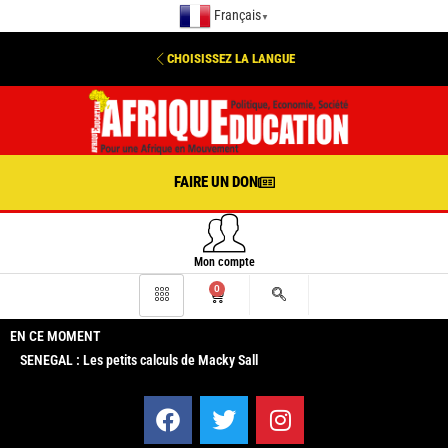
Français
▼
CHOISISSEZ LA LANGUE
FAIRE UN DON
Mon compte
0
EN CE MOMENT
SENEGAL : Les petits calculs de Macky Sall