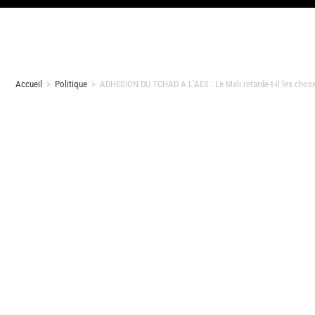
Accueil
>
Politique
>
ADHESION DU TCHAD A L’AES : Le Mali retarde-t-il les chos