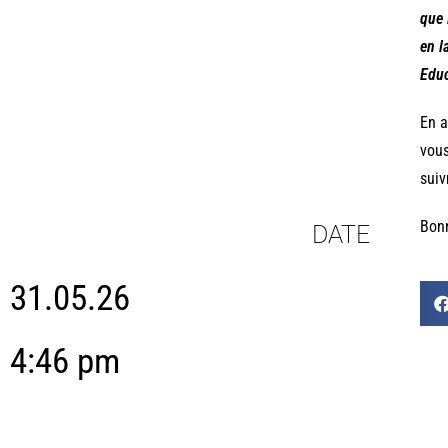
que 
en l
Educ
En a
vous
suiv
Bonn
DATE
31.05.26
4:46 pm