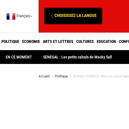
CHOISISSEZ LA LANGUE
Français
▼
POLITIQUE
ECONOMIE
ARTS ET LETTRES
CULTURES
EDUCATION
CONF
EN CE MOMENT
SENEGAL : Les petits calculs de Macky Sall
Accueil
>
Politique
>
AFRICA FORWAD : Macron a tout faux !!