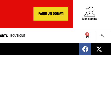
FAIRE UN DON
Mon compte
0
ORTS
BOUTIQUE
SENEGAL : Nomination d’un nouveau présiden