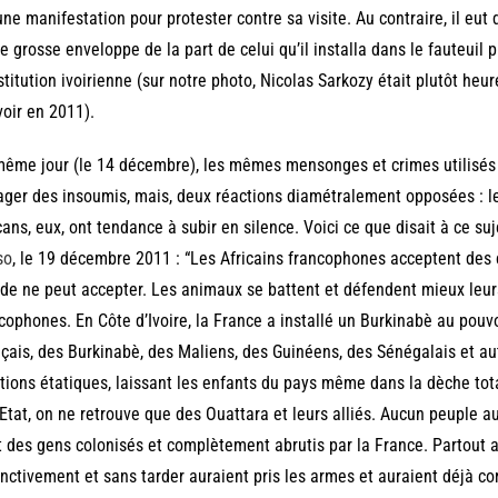
ne manifestation pour protester contre sa visite. Au contraire, il eut 
e grosse enveloppe de la part de celui qu’il installa dans le fauteuil 
titution ivoirienne (sur notre photo, Nicolas Sarkozy était plutôt heure
oir en 2011).
ême jour (le 14 décembre), les mêmes mensonges et crimes utilisés e
ger des insoumis, mais, deux réactions diamétralement opposées : les
cans, eux, ont tendance à subir en silence. Voici ce que disait à ce suj
so
, le 19 décembre 2011 : “Les Africains francophones acceptent des
e ne peut accepter. Les animaux se battent et défendent mieux leurs
cophones. En Côte d’Ivoire, la France a installé un Burkinabè au pouv
çais, des Burkinabè, des Maliens, des Guinéens, des Sénégalais et au
tions étatiques, laissant les enfants du pays même dans la dèche tota
’Etat, on ne retrouve que des Ouattara et leurs alliés. Aucun peuple 
t des gens colonisés et complètement abrutis par la France. Partout a
inctivement et sans tarder auraient pris les armes et auraient déjà co