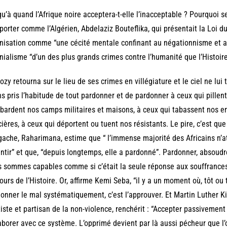
u’à quand l’Afrique noire acceptera-t-elle l’inacceptable ? Pourquoi s
orter comme l’Algérien, Abdelaziz Bouteflika, qui présentait la Loi du 
nisation comme “une cécité mentale confinant au négationnisme et au 
nialisme “d’un des plus grands crimes contre l’humanité que l’Histoir
ozy retourna sur le lieu de ses crimes en villégiature et le ciel ne l
s pris l’habitude de tout pardonner et de pardonner à ceux qui pillent
ardent nos camps militaires et maisons, à ceux qui tabassent nos en
cières, à ceux qui déportent ou tuent nos résistants. Le pire, c’est qu
ache, Raharimana, estime que “ l’immense majorité des Africains n’at
ntir” et que, “depuis longtemps, elle a pardonné”. Pardonner, absoudre
 sommes capables comme si c’était la seule réponse aux souffrances
ours de l’Histoire. Or, affirme Kemi Seba, “il y a un moment où, tôt ou t
onner le mal systématiquement, c’est l’approuver. Et Martin Luther Kin
iste et partisan de la non-violence, renchérit : “Accepter passivement 
aborer avec ce système. L’opprimé devient par là aussi pécheur que l