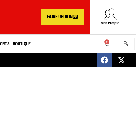
FAIRE UN DON
Mon compte
0
ORTS
BOUTIQUE
SENEGAL : Nomination d’un nouveau présiden