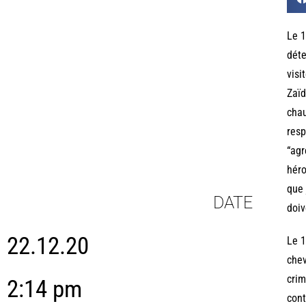
Le 1
déte
visi
Zaïd
chau
resp
“agr
héro
que 
DATE
doiv
22.12.20
Le 1
chev
crim
2:14 pm
cont