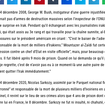
4 décembre 2008, George W. Bush, instigateur d’une guerre injustifi
nait pas d’armes de destruction massives selon l’inspecteur de l’ONU 
te surprise en Irak. Pendant qu’il échangeait avec les journalistes irak
i, qui était assis au 3e rang et qui travaille pour la chaîne sunnite, a
ssures sur le président américain en criant : “C’est le baiser de l’ad
onsable de la mort de milliers d’Irakiens.” Mountazer al-Zaïdi fut ce
ession contre un chef d’Etat en visite officielle”, mais, pour beaucoup
s. Il fut libéré après 9 mois de prison. Quand on lui demanda ce qu’il 
je regrette, c’est de n’avoir pas eu à ce moment-là une autre paire d
ent quitter l’Irak immédiatement.”
4 décembre 2020, Nicolas Sarkozy, assimilé par le Parquet national f
ronné” et responsable de la mort de plusieurs milliers d’Ivoiriens en 
inel, il revint sur le lieu de ses crimes alors que 4 ans de prison dont
re lui en France, le 8 décembre. Sarkozy ne fut ni insulté, ni chahuté, 