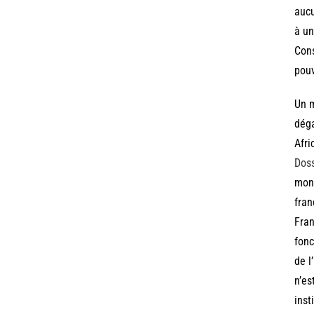
aucu
à un
Cons
pouv
Un m
déga
Afri
Dos
mond
fran
Fran
fonc
de l
n’es
inst