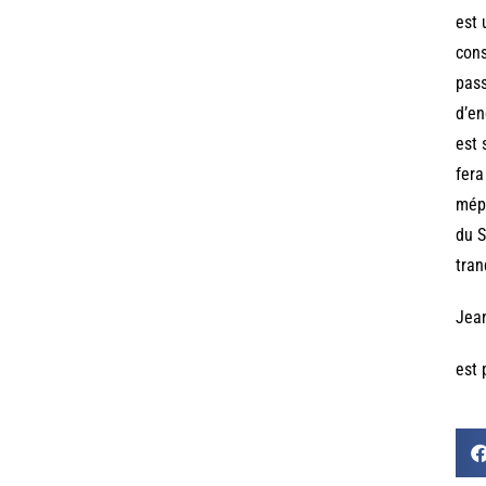
est 
cons
pass
d’en
est 
fera
mépr
du S
tran
Jea
est 