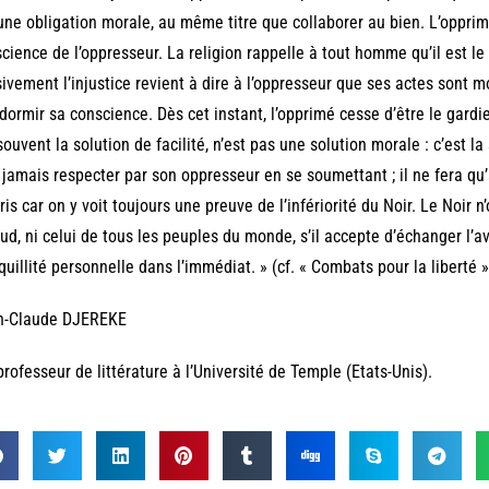
une obligation morale, au même titre que collaborer au bien. L’opprim
cience de l’oppresseur. La religion rappelle à tout homme qu’il est le
ivement l’injustice revient à dire à l’oppresseur que ses actes sont 
dormir sa conscience. Dès cet instant, l’opprimé cesse d’être le gardie
souvent la solution de facilité, n’est pas une solution morale : c’est l
 jamais respecter par son oppresseur en se soumettant ; il ne fera q
is car on y voit toujours une preuve de l’infériorité du Noir. Le Noir 
ud, ni celui de tous les peuples du monde, s’il accepte d’échanger l’a
quillité personnelle dans l’immédiat. » (cf. « Combats pour la liberté »
n-Claude DJEREKE
professeur de littérature à l’Université de Temple (Etats-Unis).