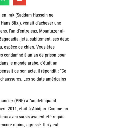
ée en Irak (Saddam Hussein ne
Hans Blix.), venait d’achever une
iens, l’un d’entre eux, Mountazer al-
l-Bagadadia, jeta, subitement, ses deux
ieu, espèce de chien. Vous êtes
rtes condamné à un an de prison pour
 dans le monde arabe, c’était un
pensait de son acte, il répondit : “Ce
e chaussures. Les soldats américains
inancier (PNF) à “un délinquant
avril 2011, était à Abidjan. Comme un
 deux avec sursis avaient été requis
encore moins, agressé. Il n’y eut