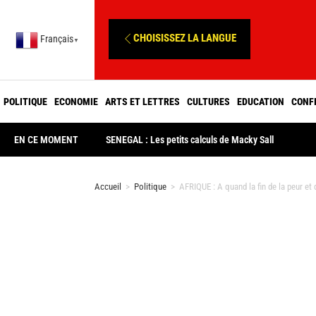
CHOISISSEZ LA LANGUE
Français
▼
POLITIQUE
ECONOMIE
ARTS ET LETTRES
CULTURES
EDUCATION
CONF
EN CE MOMENT
SENEGAL : Les petits calculs de Macky Sall
Accueil
>
Politique
>
AFRIQUE : A quand la fin de la peur et 