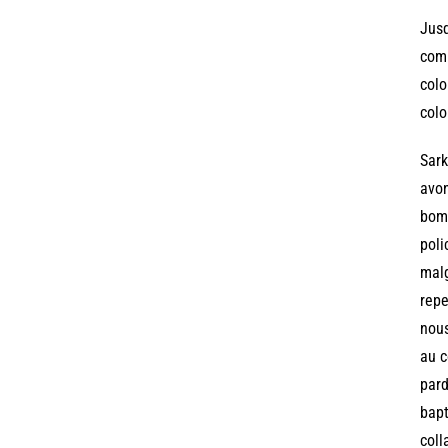
Jusq
comp
colo
colo
Sark
avon
bomb
poli
malg
repe
nous
au c
pard
bapt
coll