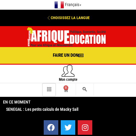
Français
▼
CHOISISSEZ LA LANGUE
FAIRE UN DON
Mon compte
0
EN CE MOMENT
SENEGAL : Les petits calculs de Macky Sall