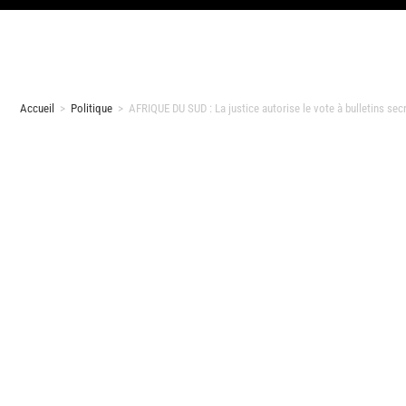
Accueil
>
Politique
>
AFRIQUE DU SUD : La justice autorise le vote à bulletins se