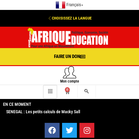
Français
▼
CHOISISSEZ LA LANGUE
FAIRE UN DON
Mon compte
0
EN CE MOMENT
SENEGAL : Les petits calculs de Macky Sall