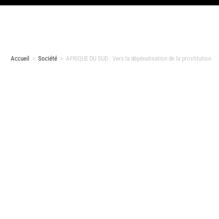
Accueil
>
Société
>
AFRIQUE DU SUD : Vers la dépénalisation de la prostitution