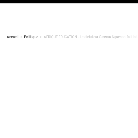
Accueil
>
Politique
>
AFRIQUE EDUCATION : Le dictateur Sassou Nguesso fait la 