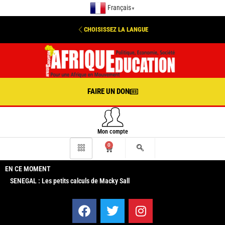
Français
▼
CHOISISSEZ LA LANGUE
FAIRE UN DON
Mon compte
0
EN CE MOMENT
SENEGAL : Les petits calculs de Macky Sall