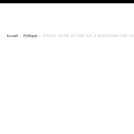
Accueil
>
Politique
>
AFRIQUE : NOTRE VICTOIRE SUR LE NÉOCOLONIALISME PA