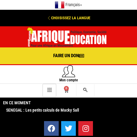
Français
▼
CHOISISSEZ LA LANGUE
FAIRE UN DON
Mon compte
0
EN CE MOMENT
SENEGAL : Les petits calculs de Macky Sall