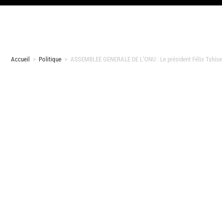
Accueil
>
Politique
>
ASSEMBLEE GENERALE DE L’ONU : Le président Félix Tshisek