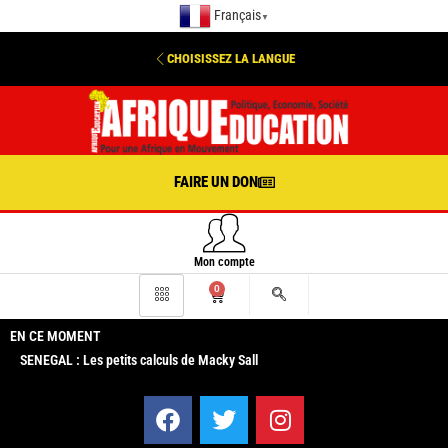
Français
▼
CHOISISSEZ LA LANGUE
FAIRE UN DON
Mon compte
0
EN CE MOMENT
SENEGAL : Les petits calculs de Macky Sall