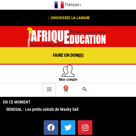
Français
▼
CHOISISSEZ LA LANGUE
FAIRE UN DON
Mon compte
0
EN CE MOMENT
SENEGAL : Les petits calculs de Macky Sall