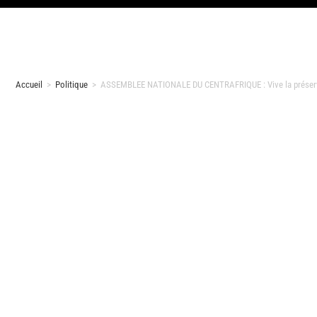
Accueil
>
Politique
>
ASSEMBLEE NATIONALE DU CENTRAFRIQUE : Vive la préservat