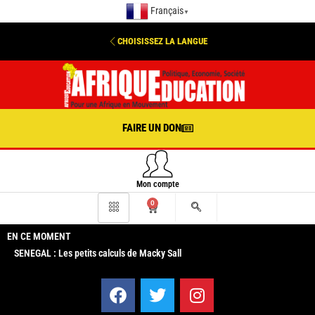
Français
▼
CHOISISSEZ LA LANGUE
FAIRE UN DON
Mon compte
0
EN CE MOMENT
SENEGAL : Les petits calculs de Macky Sall