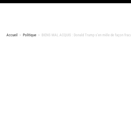
Accueil
>
Politique
>
BIENS MAL ACQUIS : Donald Trump s’en mêle de façon frac