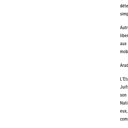
déte
simp
Autr
libe
aux 
mobi
Arad
L’Et
Juif
son 
Nati
eux,
comp