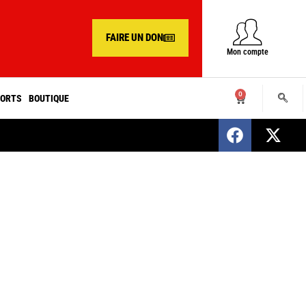
FAIRE UN DON
Mon compte
0
ORTS
BOUTIQUE
SENEGAL : Nomination d’un nouveau présiden