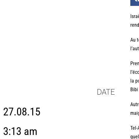
Isra
rend
Au t
l’au
Prem
l’éc
la p
Bibi
DATE
Autr
27.08.15
maig
3:13 am
Tel-
quel