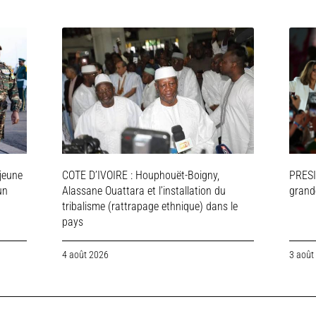
jeune
COTE D’IVOIRE : Houphouët-Boigny,
PRESI
un
Alassane Ouattara et l’installation du
grande
tribalisme (rattrapage ethnique) dans le
pays
4 août 2026
3 août