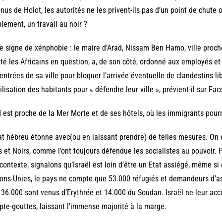
nus de Holot, les autorités ne les privent-ils pas d’un point de chute 
lement, un travail au noir ?
e signe de xénphobie : le maire d’Arad, Nissam Ben Hamo, ville proche
rté les Africains en question, a, de son côté, ordonné aux employés e
entrées de sa ville pour bloquer l’arrivée éventuelle de clandestins libér
lisation des habitants pour « défendre leur ville », prévient-il sur Fa
 est proche de la Mer Morte et de ses hôtels, où les immigrants pourr
at hébreu étonne avec(ou en laissant prendre) de telles mesures. On es
s et Noirs, comme l’ont toujours défendue les socialistes au pouvoir.
contexte, signalons qu’Israël est loin d’être un Etat assiégé, même si 
ons-Unies, le pays ne compte que 53.000 réfugiés et demandeurs d’asil
 36.000 sont venus d’Erythrée et 14.000 du Soudan. Israël ne leur acc
te-gouttes, laissant l’immense majorité à la marge.