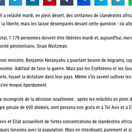
ël a relâché mardi, en plein désert, des centaines de clandestins afric
 la liberté, mais les laisse désemparés devant cette question : où alle
otal, 1.178 personnes doivent être libérées mardi et, aujourd’hui, merc
torité pénitentiaire, Sivan Weitzman.
ier ministre, Benjamin Netanyahu a pourtant besoin de migrants, cap
onomie. Adéfaut de faire la guerre. Mais pas les Erythréens et les So
orte, fuyant la dictature dans leur pays. Même s’ils savent cultiver l
 s’en moque éperdument.
e incongruté de la décision israélienne : après les relâchés en plein 
re pécule de 600 shekels, sont persona non grata et à Tel Aviv et à Ei
Aviv et Eilat accueillent de fortes concentrations de clandestins africa
ques tensions avec la population. Mais en interdisant, purement et s