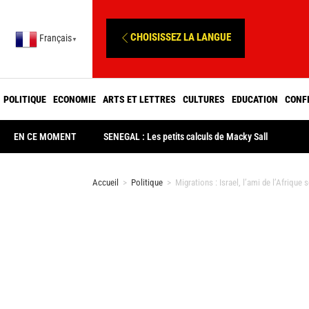
CHOISISSEZ LA LANGUE
Français
▼
POLITIQUE
ECONOMIE
ARTS ET LETTRES
CULTURES
EDUCATION
CONF
EN CE MOMENT
SENEGAL : Les petits calculs de Macky Sall
Accueil
>
Politique
>
Migrations : Israel, l’ami de l’Afrique s