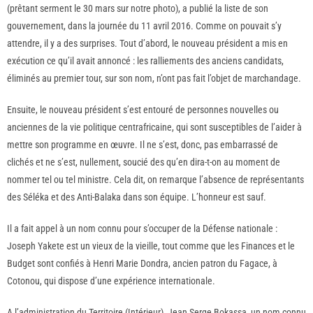
(prêtant serment le 30 mars sur notre photo), a publié la liste de son
gouvernement, dans la journée du 11 avril 2016. Comme on pouvait s’y
attendre, il y a des surprises. Tout d’abord, le nouveau président a mis en
exécution ce qu’il avait annoncé : les ralliements des anciens candidats,
éliminés au premier tour, sur son nom, n’ont pas fait l’objet de marchandage.
Ensuite, le nouveau président s’est entouré de personnes nouvelles ou
anciennes de la vie politique centrafricaine, qui sont susceptibles de l’aider à
mettre son programme en œuvre. Il ne s’est, donc, pas embarrassé de
clichés et ne s’est, nullement, soucié des qu’en dira-t-on au moment de
nommer tel ou tel ministre. Cela dit, on remarque l’absence de représentants
des Séléka et des Anti-Balaka dans son équipe. L’honneur est sauf.
Il a fait appel à un nom connu pour s’occuper de la Défense nationale :
Joseph Yakete est un vieux de la vieille, tout comme que les Finances et le
Budget sont confiés à Henri Marie Dondra, ancien patron du Fagace, à
Cotonou, qui dispose d’une expérience internationale.
A l’administration du Territoire (Intérieur), Jean Serge Bokassa, un nom connu