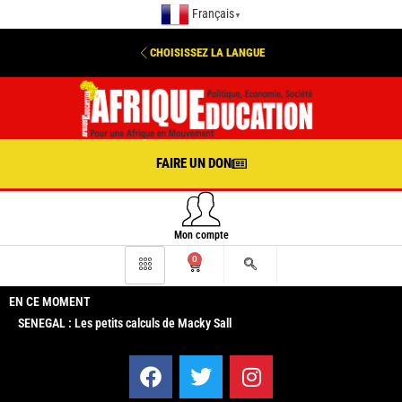
Français
▼
CHOISISSEZ LA LANGUE
FAIRE UN DON
Mon compte
0
EN CE MOMENT
SENEGAL : Les petits calculs de Macky Sall