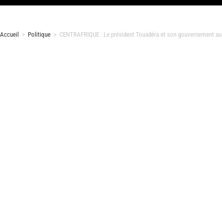
Accueil
>
Politique
>
CENTRAFRIQUE : Le président Touadéra et son gouvernement au 