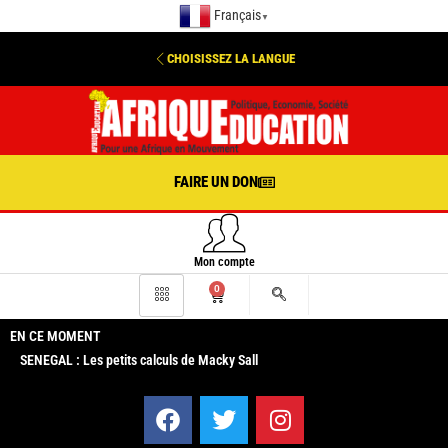
Français
▼
CHOISISSEZ LA LANGUE
FAIRE UN DON
Mon compte
0
EN CE MOMENT
SENEGAL : Les petits calculs de Macky Sall