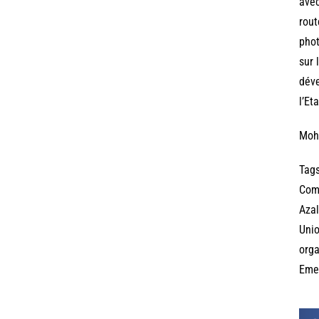
avec
rout
phot
sur 
déve
l’Eta
Moh
Tags
Com
Aza
Uni
orga
Eme