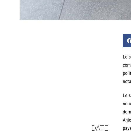
Le s
comm
poli
nota
Le s
nouv
dern
Anjo
DATE
pays