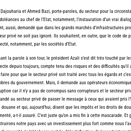
i Dajouharia et Ahmed Bazi, porte-paroles, du secteur pour la circonsta
doléances au chef de l’Etat, notamment, l’instauration d’un vrai dialog
ont, aussi, demandé que dans les grands marchés d’infrastructures p
eur privé ne soit pas ignoré. Ils souhaitent, en outre, que le code de
ecté, notamment, par les sociétés d’Etat.
ant la parole à son tour, le président Azali s’est dit très touché par le
ecte depuis toujours, compte tenu des risques et des difficultés qu’il a
 faire pour que le secteur privé soit traité avec tous les égards et c’e
res du gouvernement. Mais, il demande aux opérateurs économiques d
uption car il n’y a pas de corrompus sans corrupteurs et le secteur priv
ndé au secteur privé de passer le message à ceux qui avaient pris l
a douane et qui, aujourd’hui, disent que les impôts et les droits de d
enté, a-t-il assuré. C’est juste qu’on a mis fin à cette mascarade. Et 
truirons notre pays avec un investissement plus fort comme nous l’a