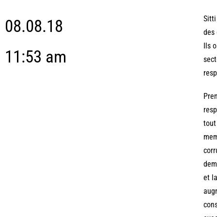
Sitt
08.08.18
des 
Ils 
11:53 am
sect
resp
Pren
resp
tout
memb
corr
dema
et l
augm
cons