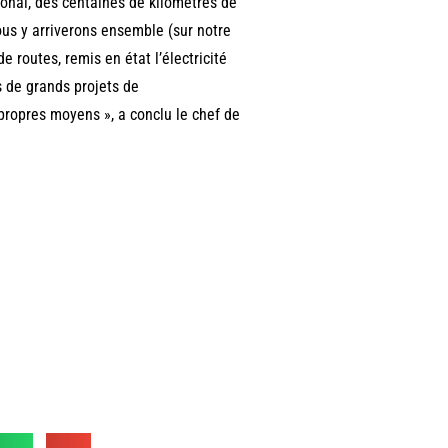
ational, des centaines de kilomètres de
ous y arriverons ensemble (sur notre
routes, remis en état l’électricité
s de grands projets de
propres moyens », a conclu le chef de