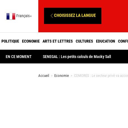
CHOISISSEZ LA LANGUE
Français
▼
POLITIQUE
ECONOMIE
ARTS ET LETTRES
CULTURES
EDUCATION
CONF
EN CE MOMENT
SENEGAL : Les petits calculs de Macky Sall
Accueil
>
Economie
>
COMORES : Le secteur privé va accom