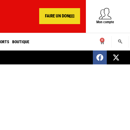
FAIRE UN DON
Mon compte
0
ORTS
BOUTIQUE
SENEGAL : Nomination d’un nouveau présiden