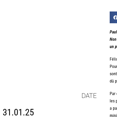
Paul
Non 
un p
Féli
Pour
sont
dû p
Par 
DATE
les 
a pa
31.01.25
mini