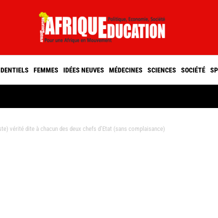
IDENTIELS
FEMMES
IDÉES NEUVES
MÉDECINES
SCIENCES
SOCIÉTÉ
SP
) vérité dite à chacun des deux chefs d’Etat (sans complaisance)