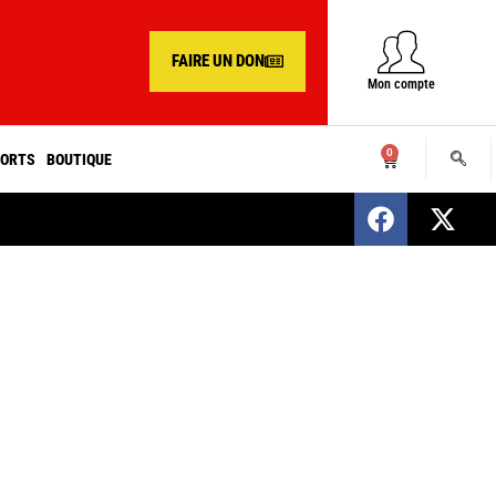
FAIRE UN DON
Mon compte
0
ORTS
BOUTIQUE
SENEGAL : Nomination d’un nouveau présiden