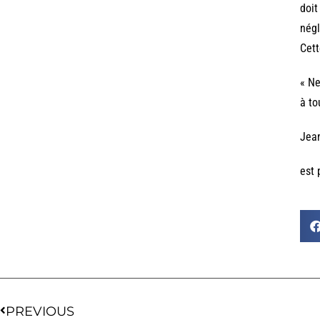
doit
négl
Cett
« Ne
à to
Jea
est 
PREVIOUS