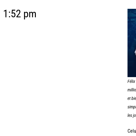
1:52 pm
Félix
milli
et bi
simp
les j
Celu