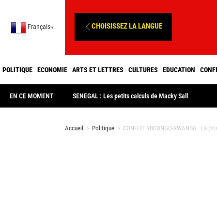
CHOISISSEZ LA LANGUE
Français
▼
POLITIQUE
ECONOMIE
ARTS ET LETTRES
CULTURES
EDUCATION
CONF
EN CE MOMENT
SENEGAL : Les petits calculs de Macky Sall
Accueil
>
Politique
>
CONFLIT RDCONGO-RWANDA : La (triste