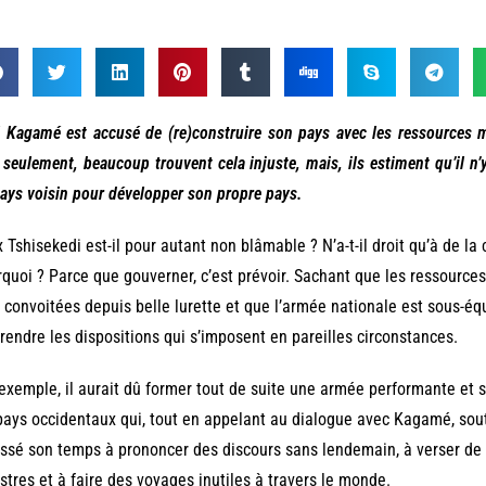
 Kagamé est accusé de (re)construire son pays avec les ressources mi
seulement, beaucoup trouvent cela injuste, mais, ils estiment qu’il n’y
ays voisin pour développer son propre pays.
x Tshisekedi est-il pour autant non blâmable ? N’a-t-il droit qu’à de 
quoi ? Parce que gouverner, c’est prévoir. Sachant que les ressources
 convoitées depuis belle lurette et que l’armée nationale est sous-éq
rendre les dispositions qui s’imposent en pareilles circonstances.
exemple, il aurait dû former tout de suite une armée performante et s
pays occidentaux qui, tout en appelant au dialogue avec Kagamé, souti
ssé son temps à prononcer des discours sans lendemain, à verser de 
stres et à faire des voyages inutiles à travers le monde.