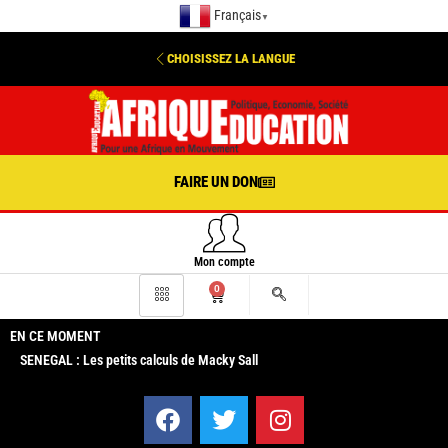
Français
▼
CHOISISSEZ LA LANGUE
FAIRE UN DON
Mon compte
0
EN CE MOMENT
SENEGAL : Les petits calculs de Macky Sall