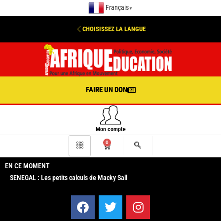
Français
▼
CHOISISSEZ LA LANGUE
FAIRE UN DON
Mon compte
0
EN CE MOMENT
SENEGAL : Les petits calculs de Macky Sall