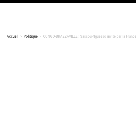
Accueil
>
Politique
>
CONGO-BRAZZAVILLE : Sassou-Nguesso invité par la France 