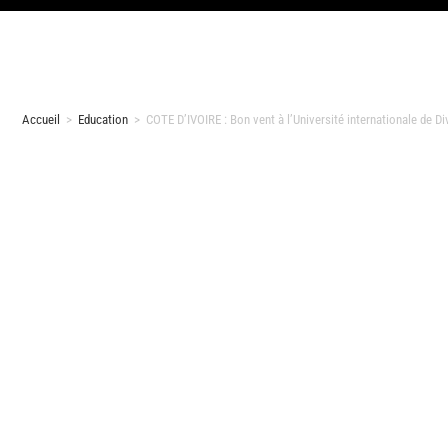
Accueil
>
Education
>
COTE D’IVOIRE : Bon vent à l’Université internationale de Di