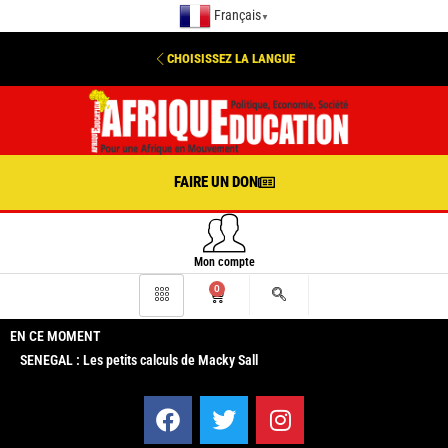
Français
▼
CHOISISSEZ LA LANGUE
FAIRE UN DON
Mon compte
0
EN CE MOMENT
SENEGAL : Les petits calculs de Macky Sall