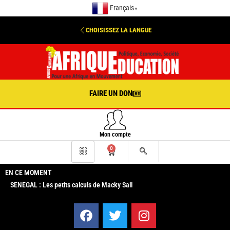
Français
▼
CHOISISSEZ LA LANGUE
FAIRE UN DON
Mon compte
0
EN CE MOMENT
SENEGAL : Les petits calculs de Macky Sall