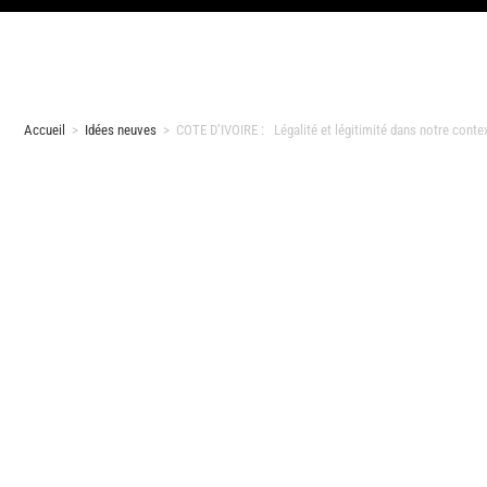
Accueil
>
Idées neuves
>
COTE D’IVOIRE : Légalité et légitimité dans notre conte