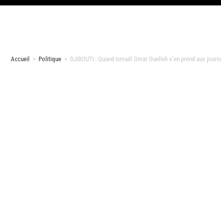
Accueil
>
Politique
>
DJIBOUTI : Quand Ismaël Omar Guelleh s’en prend aux journa