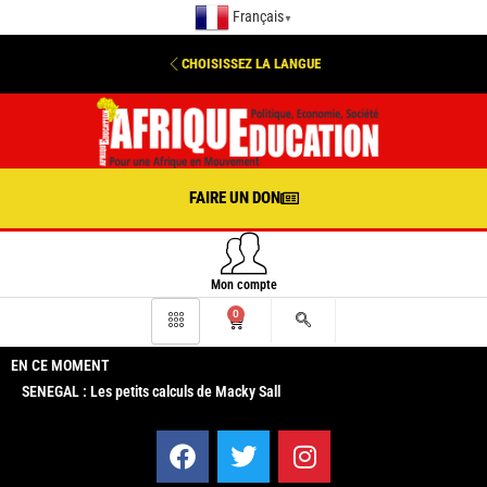
Français
▼
CHOISISSEZ LA LANGUE
FAIRE UN DON
Mon compte
0
EN CE MOMENT
SENEGAL : Les petits calculs de Macky Sall