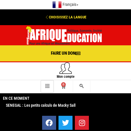
Français
▼
CHOISISSEZ LA LANGUE
FAIRE UN DON
Mon compte
0
EN CE MOMENT
SENEGAL : Les petits calculs de Macky Sall