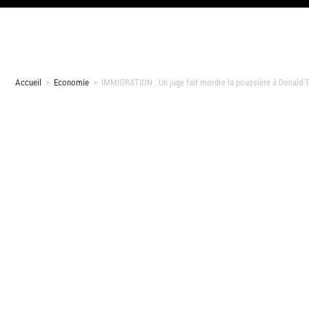
Accueil
>
Economie
>
IMMIGRATION : Un juge fait mordre la poussière à Donald