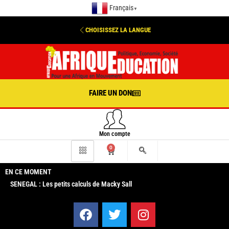
Français
▼
CHOISISSEZ LA LANGUE
FAIRE UN DON
Mon compte
0
EN CE MOMENT
SENEGAL : Les petits calculs de Macky Sall