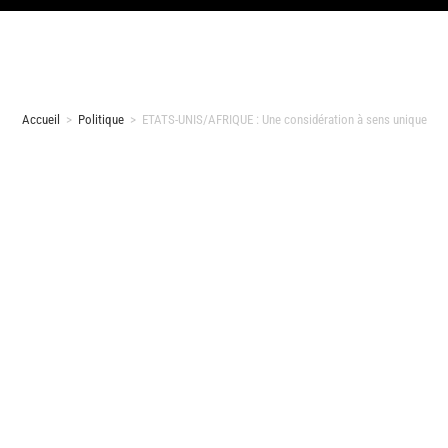
Accueil
>
Politique
>
ETATS-UNIS/AFRIQUE : Une considération à sens unique