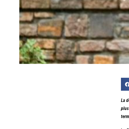
La d
plus
term