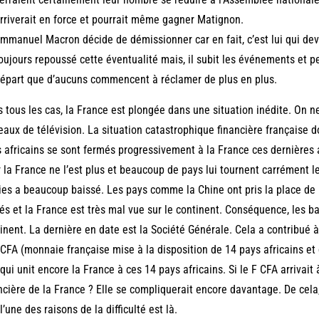
rriverait en force et pourrait même gagner Matignon.
mmanuel Macron décide de démissionner car en fait, c’est lui qui devi
oujours repoussé cette éventualité mais, il subit les événements et p
épart que d’aucuns commencent à réclamer de plus en plus.
 tous les cas, la France est plongée dans une situation inédite. On ne
eaux de télévision. La situation catastrophique financière française d
 africains se sont fermés progressivement à la France ces dernières 
 la France ne l’est plus et beaucoup de pays lui tournent carrément 
ies a beaucoup baissé. Les pays comme la Chine ont pris la place de 
és et la France est très mal vue sur le continent. Conséquence, les b
inent. La dernière en date est la Société Générale. Cela a contribué 
 CFA (monnaie française mise à la disposition de 14 pays africains et g
 qui unit encore la France à ces 14 pays africains. Si le F CFA arrivait à
ncière de la France ? Elle se compliquerait encore davantage. De cela
l’une des raisons de la difficulté est là.