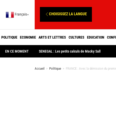
CHOISISSEZ LA LANGUE
Français
▼
POLITIQUE
ECONOMIE
ARTS ET LETTRES
CULTURES
EDUCATION
CONF
EN CE MOMENT
SENEGAL : Les petits calculs de Macky Sall
Accueil
>
Politique
>
FRANCE : Avec la démission du premier