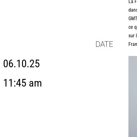
La F
dans
GMT)
ce q
sur 
DATE
Fran
06.10.25
11:45 am