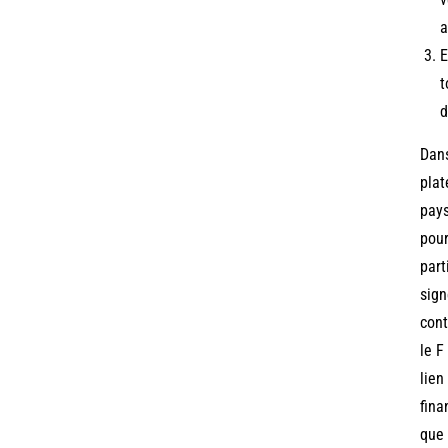
a
E
t
d
Dans
plat
pays
pour
part
sign
cont
le F
lien
fina
que 