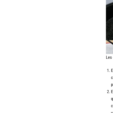
Les 
E
c
p
E
q
c
v