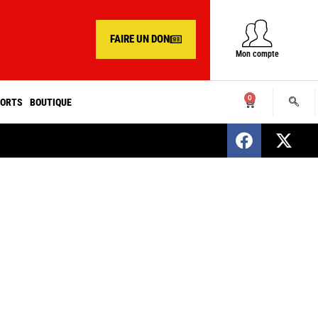
FAIRE UN DON
Mon compte
0
ORTS
BOUTIQUE
SENEGAL : Nomination d’un nouveau présiden