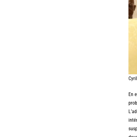
Cyri
En e
prob
L’ad
inté
susp