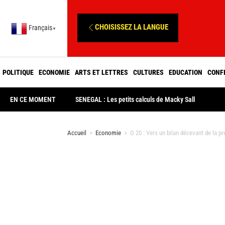
CHOISISSEZ LA LANGUE
Français
▼
POLITIQUE
ECONOMIE
ARTS ET LETTRES
CULTURES
EDUCATION
CONF
EN CE MOMENT
SENEGAL : Les petits calculs de Macky Sall
Accueil
>
Economie
>
G 20 : Vers un bilan décevant de la pr