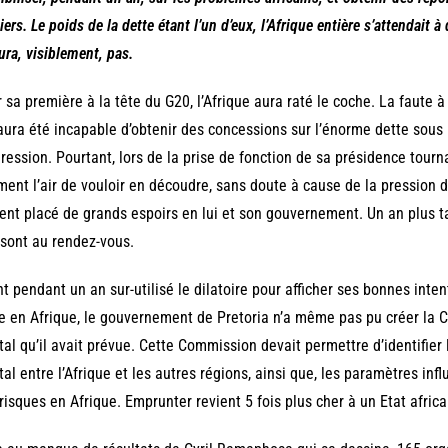
iers. Le poids de la dette étant l’un d’eux, l’Afrique entière s’attendait à
ura, visiblement, pas.
 sa première à la tête du G20, l’Afrique aura raté le coche. La faute à
aura été incapable d’obtenir des concessions sur l’énorme dette sous l
ression. Pourtant, lors de la prise de fonction de sa présidence tour
ment l’air de vouloir en découdre, sans doute à cause de la pression 
ent placé de grands espoirs en lui et son gouvernement. Un an plus tar
sont au rendez-vous.
t pendant un an sur-utilisé le dilatoire pour afficher ses bonnes inten
e en Afrique, le gouvernement de Pretoria n’a même pas pu créer la 
tal qu’il avait prévue. Cette Commission devait permettre d’identifier
tal entre l’Afrique et les autres régions, ainsi que, les paramètres in
risques en Afrique. Emprunter revient 5 fois plus cher à un Etat afri