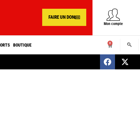
FAIRE UN DON
Mon compte
0
ORTS
BOUTIQUE
SENEGAL : Nomination d’un nouveau présiden