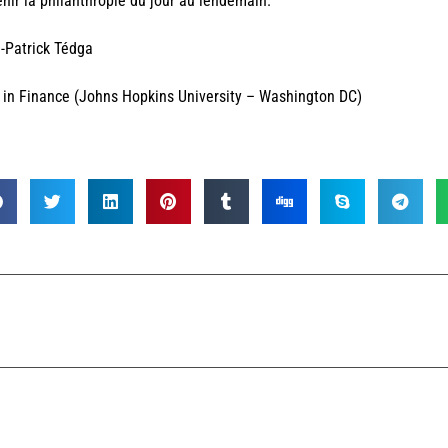
nir la philanthropie du jour au lendemain.
-Patrick Tédga
in Finance (Johns Hopkins University – Washington DC)