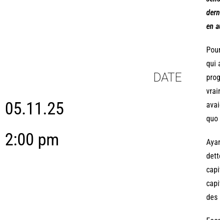
dern
en a
Pour
qui 
DATE
prog
vrai
05.11.25
avai
quo 
2:00 pm
Ayan
dett
capi
capi
des 