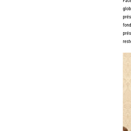
Face
glob
prés
fond
prés
rest