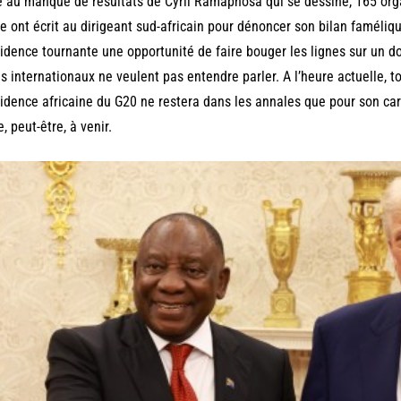
 au manque de résultats de Cyril Ramaphosa qui se dessine, 165 organ
e ont écrit au dirigeant sud-africain pour dénoncer son bilan faméliqu
idence tournante une opportunité de faire bouger les lignes sur un do
s internationaux ne veulent pas entendre parler. A l’heure actuelle, 
idence africaine du G20 ne restera dans les annales que pour son carac
e, peut-être, à venir.