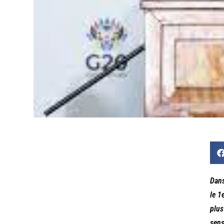
Dans
le 1
plus
sens