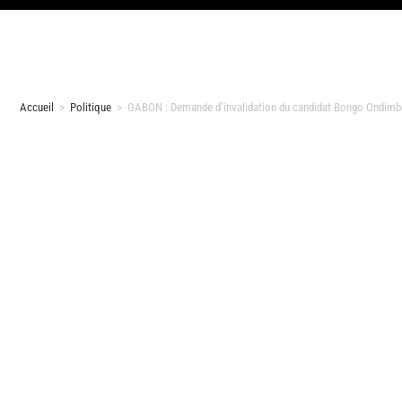
Accueil
>
Politique
>
GABON : Demande d’invalidation du candidat Bongo Ondimba 