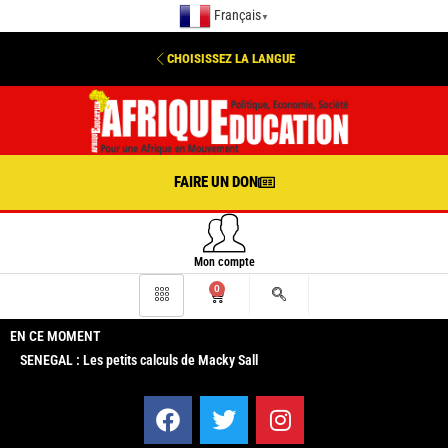
Français
▼
CHOISISSEZ LA LANGUE
FAIRE UN DON
Mon compte
0
EN CE MOMENT
SENEGAL : Les petits calculs de Macky Sall