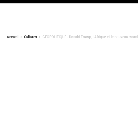
Accueil
>
Cultures
>
GEOPOLITIQUE : Donald Trump, l’Afrique et le nouveau mond