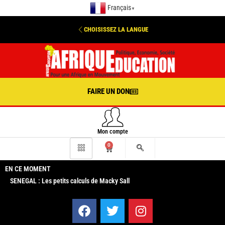
Français
▼
CHOISISSEZ LA LANGUE
FAIRE UN DON
Mon compte
0
EN CE MOMENT
SENEGAL : Les petits calculs de Macky Sall