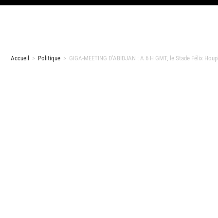
Accueil
>
Politique
>
GIGA-MEETING D’ABIDJAN : A 6 H GMT, le Stade Félix Houphou