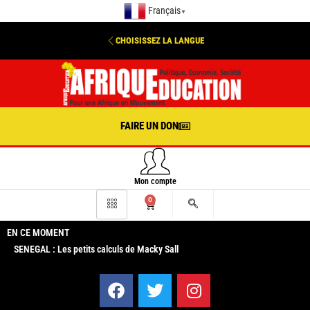
Français
▼
CHOISISSEZ LA LANGUE
FAIRE UN DON
Mon compte
0
EN CE MOMENT
SENEGAL : Les petits calculs de Macky Sall