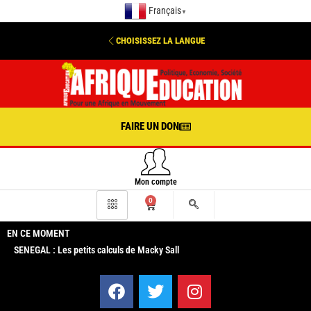
Français
▼
CHOISISSEZ LA LANGUE
FAIRE UN DON
Mon compte
0
EN CE MOMENT
SENEGAL : Les petits calculs de Macky Sall