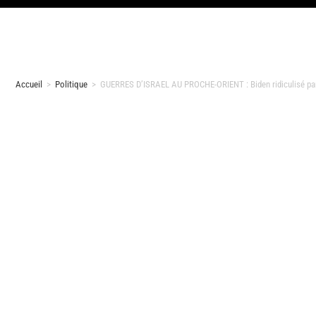
Accueil
>
Politique
>
GUERRES D’ISRAEL AU PROCHE-ORIENT : Biden ridiculisé pa