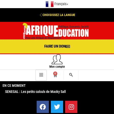
Français
▼
CHOISISSEZ LA LANGUE
FAIRE UN DON
Mon compte
0
EN CE MOMENT
SENEGAL : Les petits calculs de Macky Sall