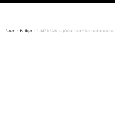
Accueil
>
Politique
>
GUINEE-BISSAU : Le général Horta N’Tam succède au narco-