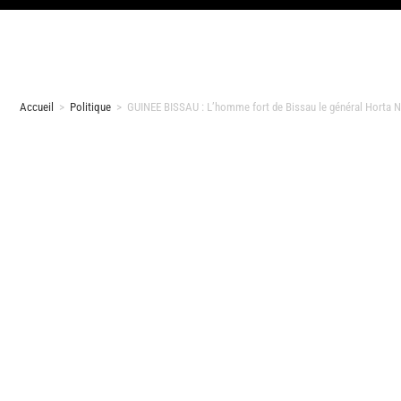
Accueil
>
Politique
>
GUINEE BISSAU : L’homme fort de Bissau le général Horta N’