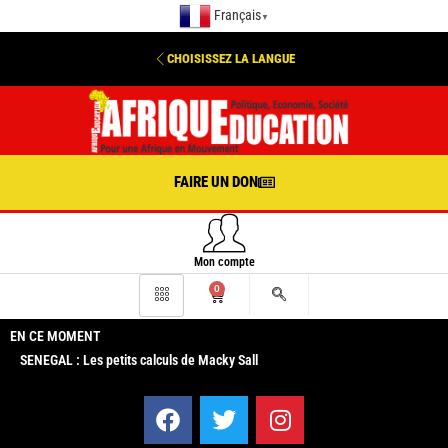
Français
▼
CHOISISSEZ LA LANGUE
FAIRE UN DON
Mon compte
0
EN CE MOMENT
SENEGAL : Les petits calculs de Macky Sall