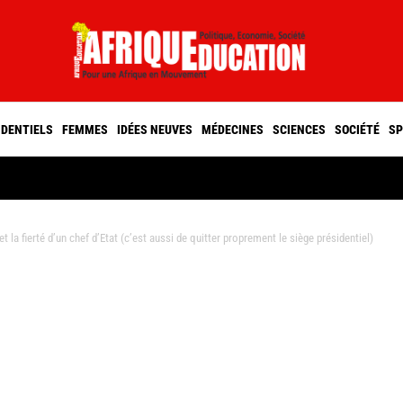
IDENTIELS
FEMMES
IDÉES NEUVES
MÉDECINES
SCIENCES
SOCIÉTÉ
SP
t la fierté d’un chef d’Etat (c’est aussi de quitter proprement le siège présidentiel)