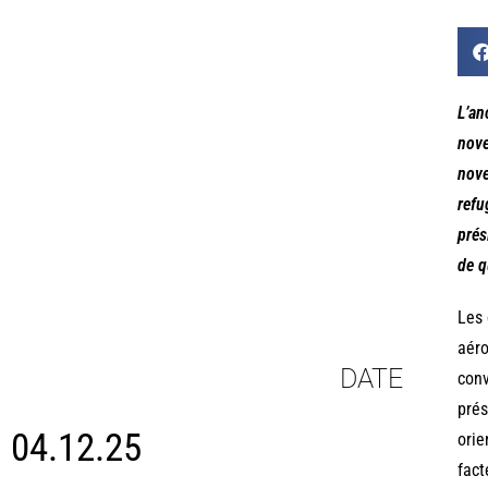
L’an
nove
nove
refu
prés
de q
Les 
aéro
DATE
conv
prés
04.12.25
orie
fact