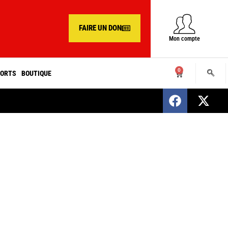
FAIRE UN DON
Mon compte
0
ORTS
BOUTIQUE
SENEGAL : Nomination d’un nouveau présiden