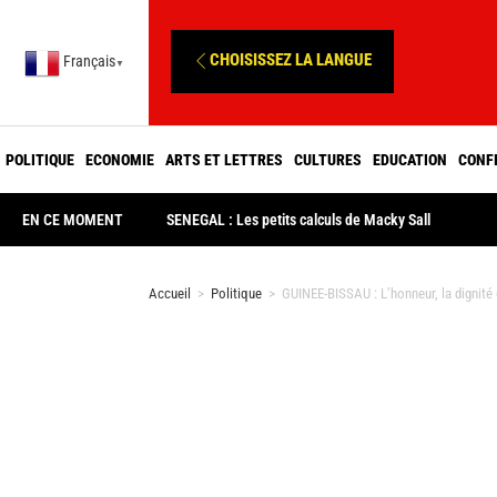
CHOISISSEZ LA LANGUE
Français
▼
POLITIQUE
ECONOMIE
ARTS ET LETTRES
CULTURES
EDUCATION
CONF
EN CE MOMENT
SENEGAL : Les petits calculs de Macky Sall
Accueil
>
Politique
>
GUINEE-BISSAU : L’honneur, la dignité e