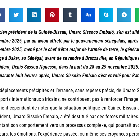
cien président de la Guinée-Bissau, Umaro Sissoco Embaló, s’en est allé
mbre 2025, par un avion affrété par le gouvernement sénégalais, après u
mbre 2025, mené par le chef d’état major de l’armée de terre, le général
ge à Dakar, au Sénégal, avant de se rendre à Brazzaville, en République d
ident, Denis Sassou Nguesso, dans la nuit du 28 au 29 novembre 2025. 
uarante huit heures après, Umaro Sissoko Embalo s’est envolé pour Ra
déplacements précipités et l’errance, sans repères précis, de Umaro 
ports internationaux africains, ne contribuent pas à renforcer l’image d
ient cependant de noter que la situation politique en Guinée-Bissau 
ident, Umaro Sissoko Embalo, a été destitué par des forces militaires.
ntant son comportement vers un processus complexe, qui pourrait avo
eurs, les émotions, l’expérience passée, ou même ses croyances per