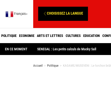
CHOISISSEZ LA LANGUE
Français
▼
POLITIQUE
ECONOMIE
ARTS ET LETTRES
CULTURES
EDUCATION
CONF
EN CE MOMENT
SENEGAL : Les petits calculs de Macky Sall
Accueil
>
Politique
>
KAGAME/MUSEVENI : Le torchon brûl