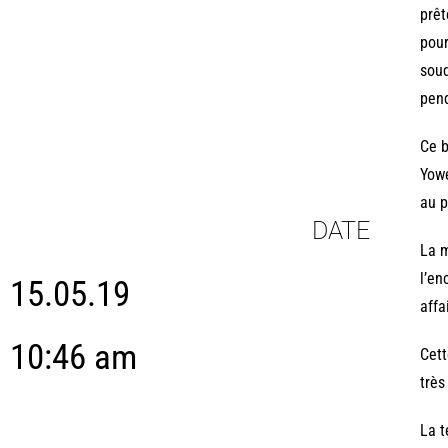
prêt
pour
soud
pend
Ce b
Yowe
au p
DATE
La m
l’en
15.05.19
affa
10:46 am
Cett
très
La t