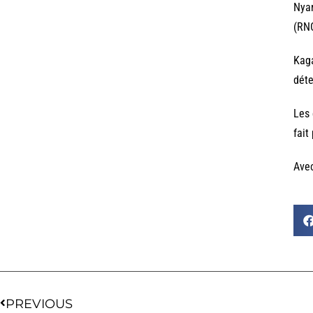
Nyam
(RNC
Kaga
déte
Les 
fait
Ave
PREVIOUS