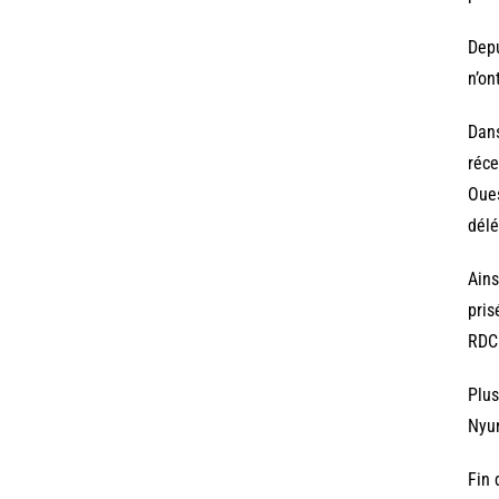
Depu
n’on
Dans
réce
Oues
délé
Ains
pris
RDC
Plus
Nyu
Fin 