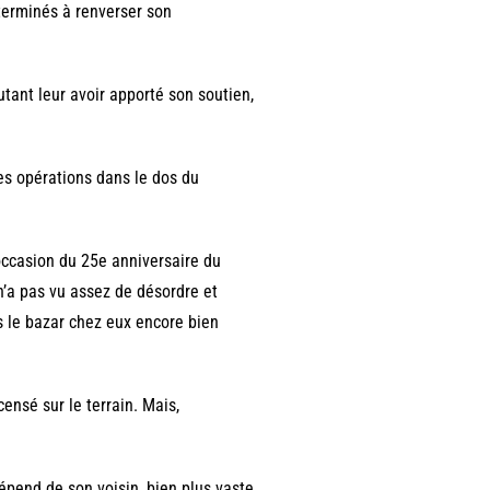
éterminés à renverser son
tant leur avoir apporté son soutien,
es opérations dans le dos du
’occasion du 25e anniversaire du
n’a pas vu assez de désordre et
s le bazar chez eux encore bien
censé sur le terrain. Mais,
pend de son voisin, bien plus vaste,