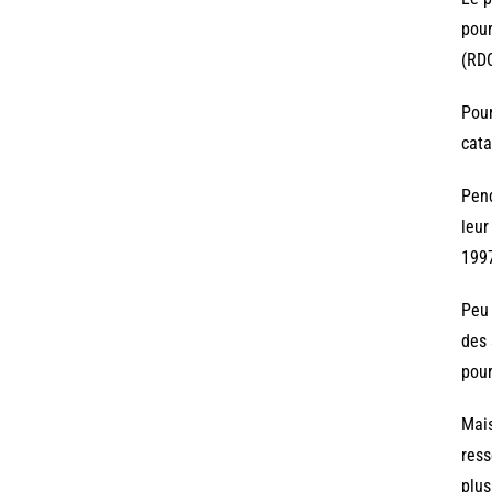
pour
(RDC
Pour
cata
Pend
leur
199
Peu 
des 
pour
Mais
ress
plus