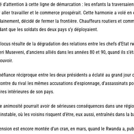
é d’attention à cette ligne de démarcation : les enfants la traversaient
 aller travailler et le commerce prospérait. Cette harmonie a volé en
ainement, décidé de fermer la frontière. Chauffeurs routiers et comme
ant que les soldats des deux pays s’y déployaient.
locus résulte de la dégradation des relations entre les chefs d’Etat 
ri Museveni, d’anciens alliés dans les années 80 et 90, quand ils s’é
ouvoir.
éfiance réciproque entre les deux présidents a éclaté au grand jour 
contre du rival les mêmes accusations d’espionnage, d’assassinats pol
ires intérieures de son pays.
e animosité pourrait avoir de sérieuses conséquences dans une régi
 instable, où les voisins risquent d’être, eux aussi, entraînés dans la b
ension est encore montée d’un cran, en mars, quand le Rwanda a, pu