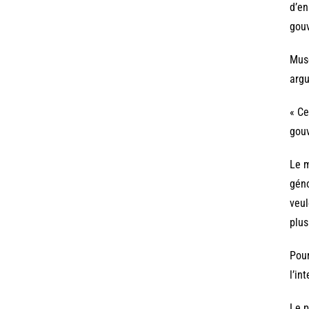
d’en
gou
Muse
argu
« Ce
gouv
Le m
géno
veul
plus 
Pour
l’in
Le p