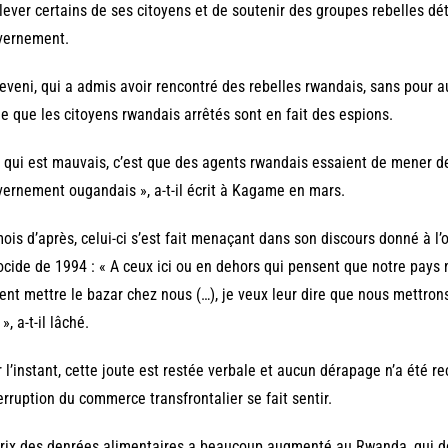
lever certains de ses citoyens et de soutenir des groupes rebelles d
vernement.
veni, qui a admis avoir rencontré des rebelles rwandais, sans pour au
e que les citoyens rwandais arrêtés sont en fait des espions.
 qui est mauvais, c’est que des agents rwandais essaient de mener d
ernement ougandais », a-t-il écrit à Kagame en mars.
ois d’après, celui-ci s’est fait menaçant dans son discours donné à l
cide de 1994 : « A ceux ici ou en dehors qui pensent que notre pays 
ent mettre le bazar chez nous (…), je veux leur dire que nous mettron
», a-t-il lâché.
 l’instant, cette joute est restée verbale et aucun dérapage n’a été re
terruption du commerce transfrontalier se fait sentir.
rix des denrées alimentaires a beaucoup augmenté au Rwanda, qui dé