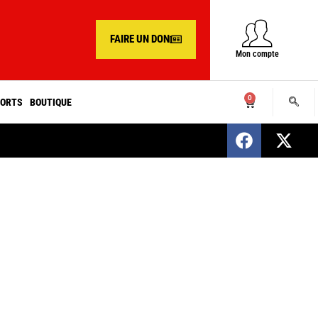
FAIRE UN DON
Mon compte
0
ORTS
BOUTIQUE
SENEGAL : Nomination d’un nouveau présiden