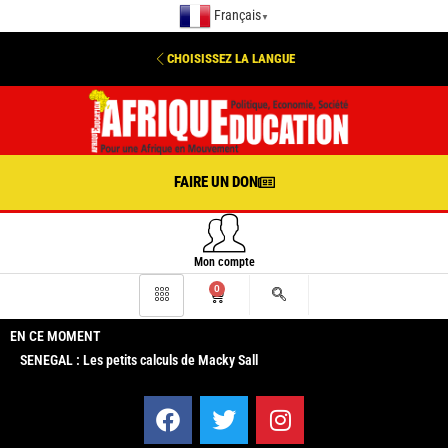
Français
▼
CHOISISSEZ LA LANGUE
FAIRE UN DON
Mon compte
0
EN CE MOMENT
SENEGAL : Les petits calculs de Macky Sall