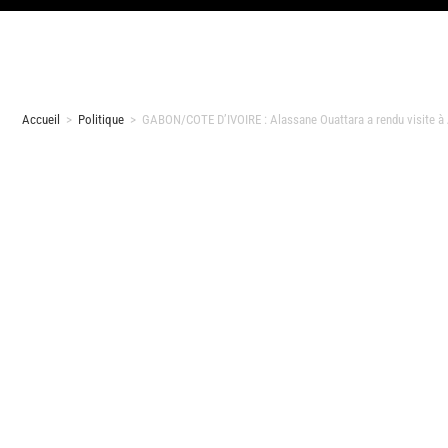
Accueil
>
Politique
>
GABON/COTE D’IVOIRE : Alassane Ouattara a rendu visite à 